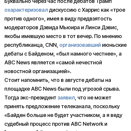
Буквально через час после дебатов Трамп
охарактеризовал
дискуссию с Харрис как «трое
против одного», имея в виду предвзятость
модераторов Дэвида Мьюира и Линси Дэвис,
якобы имевшую место в тот вечер. По мнению
республиканца, CNN,
организовавший
июньские
дебаты с Байденом, «был намного честнее», а
ABC News является «самой нечестной
новостной организацией».
Стоит напомнить, что в августе дебаты на
площадке ABC News были под угрозой срыва.
Тогда экс-президент
заявил
, что не может
принять предложение телеканала, поскольку
«Байден больше не будет участником, а я веду
судебный процесс против ABC Network и