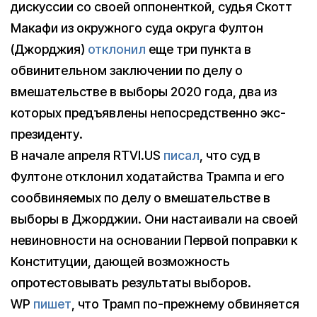
дискуссии со своей оппоненткой, судья Скотт
Макафи из окружного суда округа Фултон
(Джорджия)
отклонил
еще три пункта в
обвинительном заключении по делу о
вмешательстве в выборы 2020 года, два из
которых предъявлены непосредственно экс-
президенту.
В начале апреля RTVI.US
писал
, что суд в
Фултоне отклонил ходатайства Трампа и его
сообвиняемых по делу о вмешательстве в
выборы в Джорджии. Они настаивали на своей
невиновности на основании Первой поправки к
Конституции, дающей возможность
опротестовывать результаты выборов.
WP
пишет
, что Трамп по-прежнему обвиняется