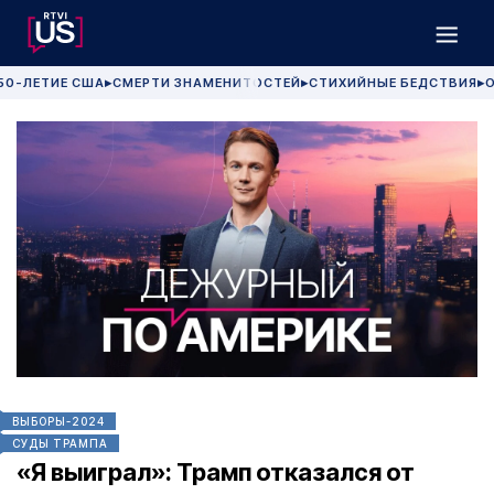
50-ЛЕТИЕ США
СМЕРТИ ЗНАМЕНИТОСТЕЙ
СТИХИЙНЫЕ БЕДСТВИЯ
О
▶
▶
▶
ВЫБОРЫ-2024
СУДЫ ТРАМПА
«Я выиграл»: Трамп отказался от